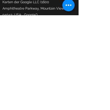
Karten der Google LLC (1600
Amphitheatre Parkway, Mountain View, CA
94043, USA; „Google“).
Soweit Sie Ihren gewöhnlichen Aufenthalt
im Europäischen Wirtschaftsraum oder
der Schweiz haben, ist Google Ireland
Limited (Gordon House, Barrow Street,
Dublin 4, Irland) der für Ihre Daten
zuständige Verantwortliche. Google
Ireland Limited ist demnach das mit
Google verbundene Unternehmen,
welches für die Verarbeitung Ihrer Daten
und die Einhaltung der anwendbaren
Datenschutzgesetze verantwortlich ist.
Die Funktion ermöglicht die visuelle
Darstellung von geographischen
Informationen und interaktiven Landkarten.