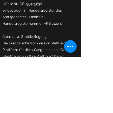
USt-IdNr.: DE295425636
eingetragen im Handelsregister des
Amtsgerichtes Osnabrück
Handelsregisternummer HRB 212037
Alternative Streitbeilegung:
Die Europäische Kommission stellt eine
Plattform für die außergerichtliche Online-
Streitbeilegung (OS-Plattform) bereit,
aufrufbar unter
https://ec.europa.eu/odr.
​Wir sind seit
08.09.2015
Mitglied der
Initiative "FairCommerce".
Nähere Informationen hierzu finden Sie
unter
www.fair-commerce.de
.
©
2014-2026
TEAMOUTFITTERY
Impressum
|